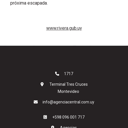
próxima escapada.
www.rivera.gub.uy
1717
Terminal Tres Cruces
Montevideo
info@agenciacentral.com.uy
+598 096 001 717
Agencias